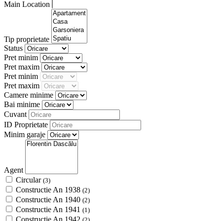
Main Location
Tip proprietate
Status
Pret minim
Pret maxim
Pret minim
Pret maxim
Camere minime
Bai minime
Cuvant
ID Proprietate
Minim garaje
Agent
Circular
(3)
Constructie An 1938
(2)
Constructie An 1940
(2)
Constructie An 1941
(1)
Constructie An 1942
(2)