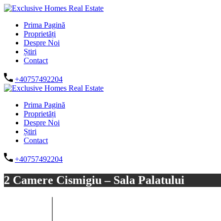
Prima Pagină
Proprietăți
Despre Noi
Știri
Contact
+40757492204
Prima Pagină
Proprietăți
Despre Noi
Știri
Contact
+40757492204
2 Camere Cismigiu – Sala Palatului