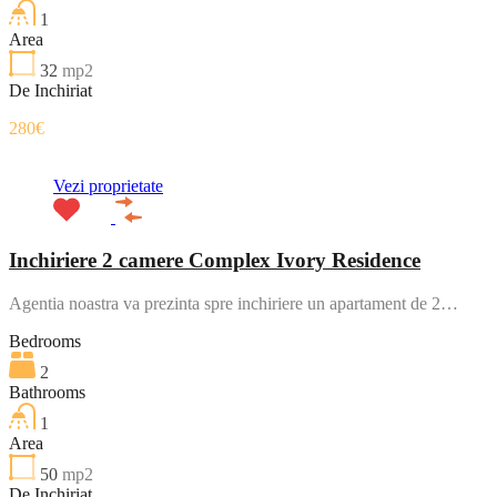
1
Area
32
mp2
De Inchiriat
280€
Vezi proprietate
Inchiriere 2 camere Complex Ivory Residence
Agentia noastra va prezinta spre inchiriere un apartament de 2…
Bedrooms
2
Bathrooms
1
Area
50
mp2
De Inchiriat