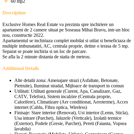
60
mp2
Description
Exclusive Homes Real Estate va prezinta spre inchiriere un
apartament de 2 camere situat pe Soseaua Mihai Bravu, intr-un bloc
nou, constructie 2022.
Apartamentul se inchiriaza complet mobilat si utilat si beneficiaza de
multiple imbunatatiri, AC, centrala proprie, detine o terasa de 5 mp.
Separat se poate inchiria si un loc de parcare.
Se afla la 2 minute distanta de statia de metrou.
Additional Details
Alte detalii zona:
Amenajare strazi (Asfaltate, Betonate,
Pietruite), Iluminat stradal, Mijloace de transport in comun
Utilitati:
Utilitati generale (Curent, Apa, Canalizare, Gaz,
CATV, Telefon), Sistem incalzire (Centrala proprie,
Calorifere), Climatizare (Aer conditionat, Aeroterme), Acces
internet (Cablu, Fibra optica, Wireless)
Finisaje:
Stare interior (Renovat), Usi interior (Lemn, Sticla),
Usa intrare (Parchet), Jaluzele (Verticale), Izolatii termice
(Exterior), Podele (Gresie, Parchet), Pereti (Faianta, Vopsea
lavabila)