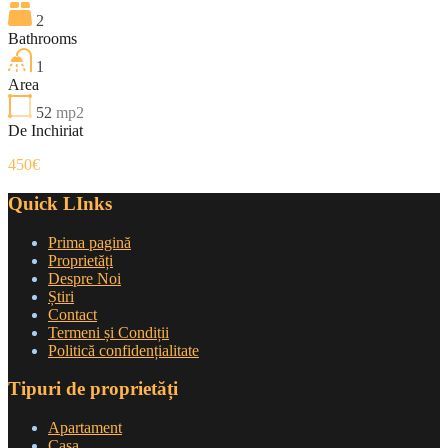
2
Bathrooms
1
Area
52
mp2
De Inchiriat
450€
Quick LInks
Prima pagină
Proprietăți
Despre Noi
Știri
Contact
Termeni și Condiții
Politică confidențialitate
Tipuri de proprietăți
Apartament
Casa