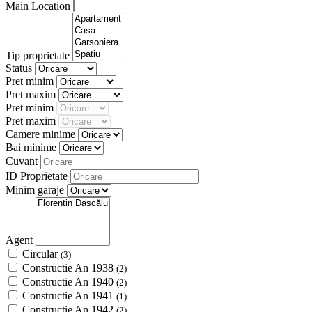
Main Location
Tip proprietate
Status
Pret minim
Pret maxim
Pret minim
Pret maxim
Camere minime
Bai minime
Cuvant
ID Proprietate
Minim garaje
Agent
Circular
(3)
Constructie An 1938
(2)
Constructie An 1940
(2)
Constructie An 1941
(1)
Constructie An 1942
(2)