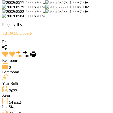
Property ID:
RH-9655-property
Premium
Bedrooms
2
Bathrooms
1
Year Built
2022
Area
54
mp2
Lot Size