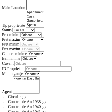
Main Location
Tip proprietate
Status
Pret minim
Pret maxim
Pret minim
Pret maxim
Camere minime
Bai minime
Cuvant
ID Proprietate
Minim garaje
Agent
Circular
(3)
Constructie An 1938
(2)
Constructie An 1940
(2)
Constructie An 1941
(1)