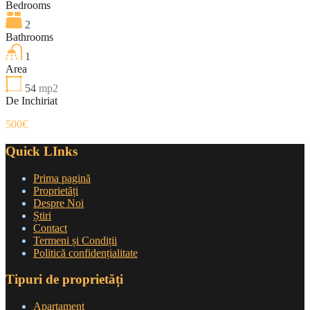
Bedrooms
2
Bathrooms
1
Area
54
mp2
De Inchiriat
500€
Quick LInks
Prima pagină
Proprietăți
Despre Noi
Știri
Contact
Termeni și Condiții
Politică confidențialitate
Tipuri de proprietăți
Apartament