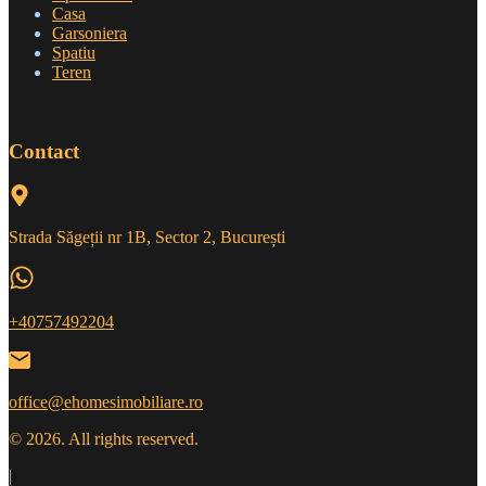
Casa
Garsoniera
Spatiu
Teren
Contact
Strada Săgeții nr 1B, Sector 2, București
+40757492204
office@ehomesimobiliare.ro
© 2026. All rights reserved.
|