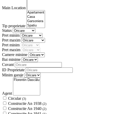
Main Location
Tip proprietate
Status
Pret minim
Pret maxim
Pret minim
Pret maxim
Camere minime
Bai minime
Cuvant
ID Proprietate
Minim garaje
Agent
Circular
(3)
Constructie An 1938
(2)
Constructie An 1940
(2)
Constructie An 1941
(1)