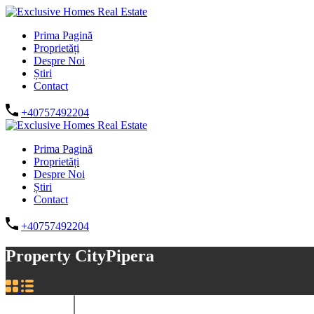
Prima Pagină
Proprietăți
Despre Noi
Știri
Contact
+40757492204
Prima Pagină
Proprietăți
Despre Noi
Știri
Contact
+40757492204
Property City
Pipera