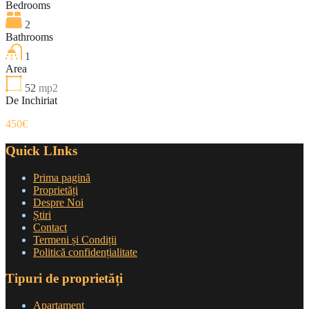
Bedrooms
2
Bathrooms
1
Area
52
mp2
De Inchiriat
450€
Quick LInks
Prima pagină
Proprietăți
Despre Noi
Știri
Contact
Termeni și Condiții
Politică confidențialitate
Tipuri de proprietăți
Apartament