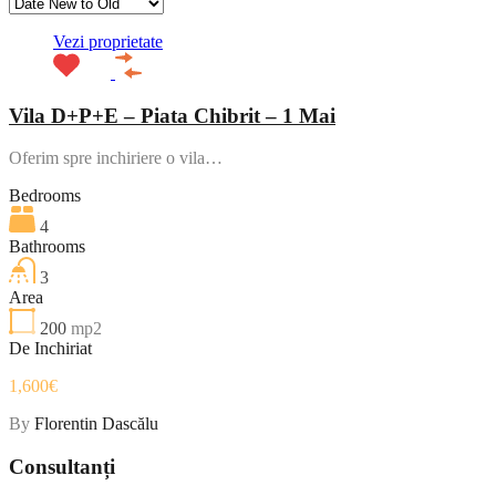
Vezi proprietate
Vila D+P+E – Piata Chibrit – 1 Mai
Oferim spre inchiriere o vila…
Bedrooms
4
Bathrooms
3
Area
200
mp2
De Inchiriat
1,600€
By
Florentin Dascălu
Consultanți