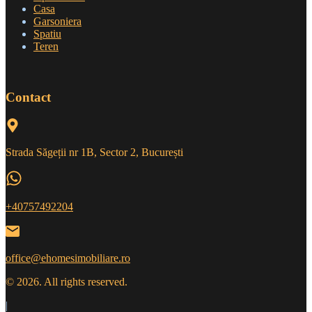
Casa
Garsoniera
Spatiu
Teren
Contact
Strada Săgeții nr 1B, Sector 2, București
+40757492204
office@ehomesimobiliare.ro
© 2026. All rights reserved.
|