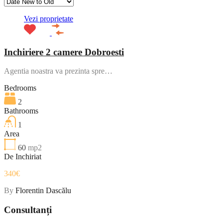
Vezi proprietate
Inchiriere 2 camere Dobroesti
Agentia noastra va prezinta spre…
Bedrooms
2
Bathrooms
1
Area
60
mp2
De Inchiriat
340€
By
Florentin Dascălu
Consultanți