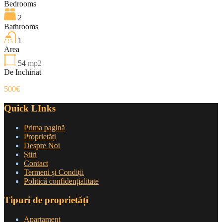
Bedrooms
2
Bathrooms
1
Area
54
mp2
De Inchiriat
500€
Quick LInks
Prima pagină
Proprietăți
Despre Noi
Știri
Contact
Termeni și Condiții
Politică confidențialitate
Tipuri de proprietăți
Apartament