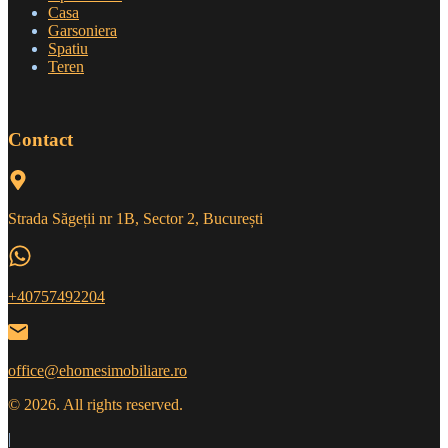
Casa
Garsoniera
Spatiu
Teren
Contact
Strada Săgeții nr 1B, Sector 2, București
+40757492204
office@ehomesimobiliare.ro
© 2026. All rights reserved.
|