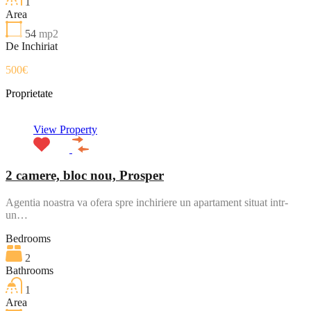
1
Area
54
mp2
De Inchiriat
500€
Proprietate
View Property
2 camere, bloc nou, Prosper
Agentia noastra va ofera spre inchiriere un apartament situat intr-
un…
Bedrooms
2
Bathrooms
1
Area