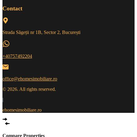
Contact
Strada Săgeții nr 1B, Sector 2, București
+40757492204
office@ehomesimobiliare.ro
© 2026. All rights reserved.
|
ehomesimobiliare.ro
Compare Properties