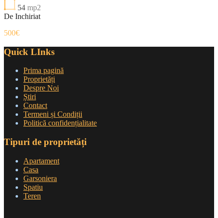
54
mp2
De Inchiriat
500€
Quick LInks
Prima pagină
Proprietăți
Despre Noi
Știri
Contact
Termeni și Condiții
Politică confidențialitate
Tipuri de proprietăți
Apartament
Casa
Garsoniera
Spatiu
Teren