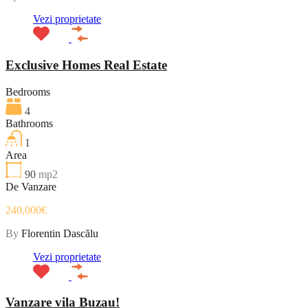
Vezi proprietate
Exclusive Homes Real Estate
Bedrooms
4
Bathrooms
1
Area
90
mp2
De Vanzare
240,000€
By
Florentin Dascălu
Vezi proprietate
Vanzare vila Buzau!