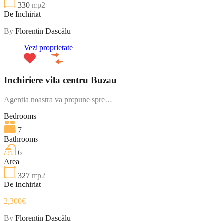
330
mp2
De Inchiriat
By
Florentin Dascălu
Vezi proprietate
Inchiriere vila centru Buzau
Agentia noastra va propune spre…
Bedrooms
7
Bathrooms
6
Area
327
mp2
De Inchiriat
2,300€
By
Florentin Dascălu