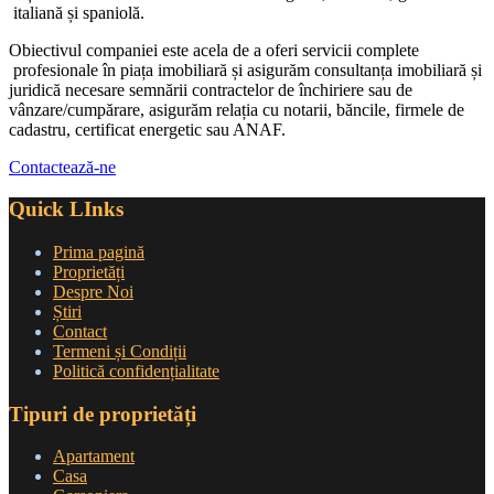
italiană și spaniolă.
Obiectivul companiei este acela de a oferi servicii complete
profesionale în piața imobiliară și asigurăm consultanța imobiliară și
juridică necesare semnării contractelor de închiriere sau de
vânzare/cumpărare, asigurăm relația cu notarii, băncile, firmele de
cadastru, certificat energetic sau ANAF.
Contactează-ne
Quick LInks
Prima pagină
Proprietăți
Despre Noi
Știri
Contact
Termeni și Condiții
Politică confidențialitate
Tipuri de proprietăți
Apartament
Casa