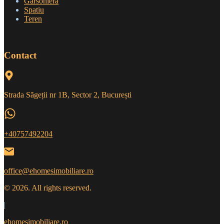
Garsoniera
Spatiu
Teren
Contact
Strada Săgeții nr 1B, Sector 2, București
+40757492204
office@ehomesimobiliare.ro
© 2026. All rights reserved.
|
ehomesimobiliare.ro