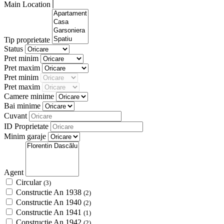
Main Location
Tip proprietate
Status
Pret minim
Pret maxim
Pret minim
Pret maxim
Camere minime
Bai minime
Cuvant
ID Proprietate
Minim garaje
Agent
Circular
(3)
Constructie An 1938
(2)
Constructie An 1940
(2)
Constructie An 1941
(1)
Constructie An 1942
(2)