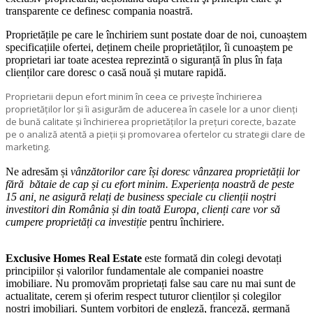
transparente ce definesc compania noastră.
Proprietățile pe care le închiriem sunt postate doar de noi, cunoaștem
specificațiile ofertei, deținem cheile proprietăților, îi cunoaștem pe
proprietari iar toate acestea reprezintă o siguranță în plus în fața
clienților care doresc o casă nouă și mutare rapidă.
Proprietarii depun efort minim în ceea ce privește închirierea
proprietăților lor și îi asigurăm de aducerea în casele lor a unor clienți
de bună calitate și închirierea proprietăților la prețuri corecte, bazate
pe o analiză atentă a pieții și promovarea ofertelor cu strategii clare de
marketing.
Ne adresăm și
vânzătorilor care își doresc vânzarea proprietății lor
fără bătaie de cap și cu efort minim. Experiența noastră de peste
15 ani, ne asigură relați de business speciale cu clienții noștri
investitori din România și din toată Europa, clienți care vor să
cumpere proprietăți ca investiție
pentru închiriere.
Exclusive Homes Real Estate
este formată din colegi devotați
principiilor și valorilor fundamentale ale companiei noastre
imobiliare. Nu promovăm proprietați false sau care nu mai sunt de
actualitate, cerem și oferim respect tuturor clienților și colegilor
noștri imobiliari. Suntem vorbitori de engleză, franceză, germană