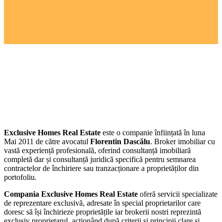
Exclusive Homes Real Estate
este o companie înființată în luna
Mai 2011 de către avocatul
Florentin Dascălu
. Broker imobiliar cu
vastă experiență profesională, oferind consultanță imobiliară
completă dar și consultanță juridică specifică pentru semnarea
contractelor de închiriere sau tranzacționare a proprietăților din
portofoliu.
Compania Exclusive Homes Real Estate
oferă servicii specializate
de reprezentare exclusivă, adresate în special proprietarilor care
doresc să își închirieze proprietățile iar brokerii nostri reprezintă
exclusiv proprietarul, acționând după criterii şi principii clare şi