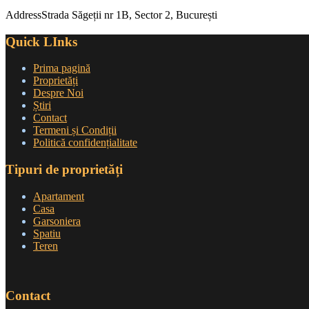
Address
Strada Săgeții nr 1B, Sector 2, București
Quick LInks
Prima pagină
Proprietăți
Despre Noi
Știri
Contact
Termeni și Condiții
Politică confidențialitate
Tipuri de proprietăți
Apartament
Casa
Garsoniera
Spatiu
Teren
Contact