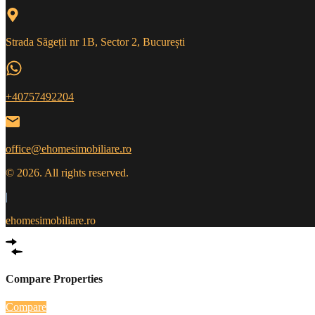
Strada Săgeții nr 1B, Sector 2, București
+40757492204
office@ehomesimobiliare.ro
© 2026. All rights reserved.
|
ehomesimobiliare.ro
Compare Properties
Compare