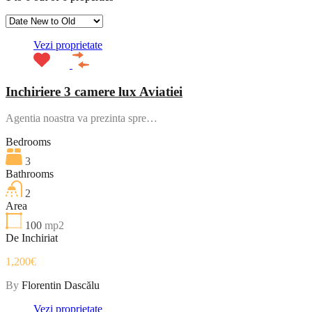
Vezi proprietate
Inchiriere 3 camere lux Aviatiei
Agentia noastra va prezinta spre…
Bedrooms
3
Bathrooms
2
Area
100
mp2
De Inchiriat
1,200€
By
Florentin Dascălu
Vezi proprietate