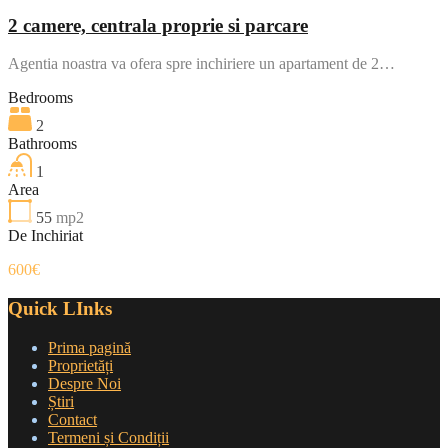
2 camere, centrala proprie si parcare
Agentia noastra va ofera spre inchiriere un apartament de 2…
Bedrooms
2
Bathrooms
1
Area
55
mp2
De Inchiriat
600€
Quick LInks
Prima pagină
Proprietăți
Despre Noi
Știri
Contact
Termeni și Condiții