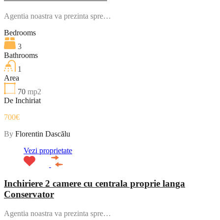
Agentia noastra va prezinta spre…
Bedrooms
3
Bathrooms
1
Area
70
mp2
De Inchiriat
700€
By
Florentin Dascălu
Vezi proprietate
Inchiriere 2 camere cu centrala proprie langa
Conservator
Agentia noastra va prezinta spre…