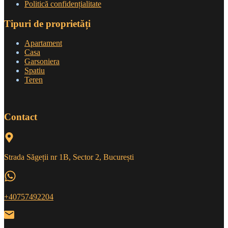
Politică confidențialitate
Tipuri de proprietăți
Apartament
Casa
Garsoniera
Spatiu
Teren
Contact
Strada Săgeții nr 1B, Sector 2, București
+40757492204