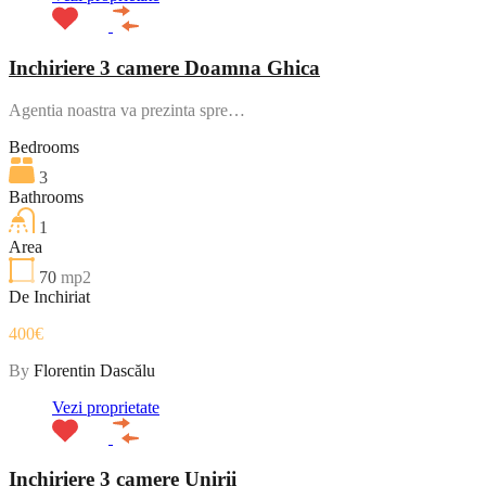
Inchiriere 3 camere Doamna Ghica
Agentia noastra va prezinta spre…
Bedrooms
3
Bathrooms
1
Area
70
mp2
De Inchiriat
400€
By
Florentin Dascălu
Vezi proprietate
Inchiriere 3 camere Unirii