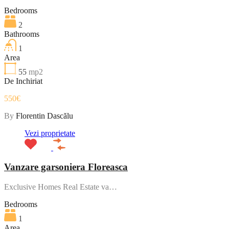
Bedrooms
2
Bathrooms
1
Area
55
mp2
De Inchiriat
550€
By
Florentin Dascălu
Vezi proprietate
Vanzare garsoniera Floreasca
Exclusive Homes Real Estate va…
Bedrooms
1
Area