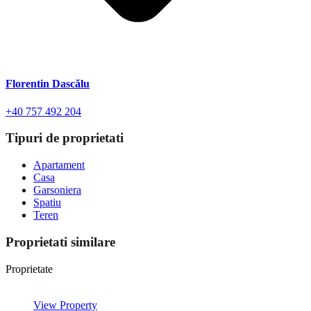
Florentin Dascălu
+40 757 492 204
Tipuri de proprietati
Apartament
Casa
Garsoniera
Spatiu
Teren
Proprietati similare
Proprietate
View Property