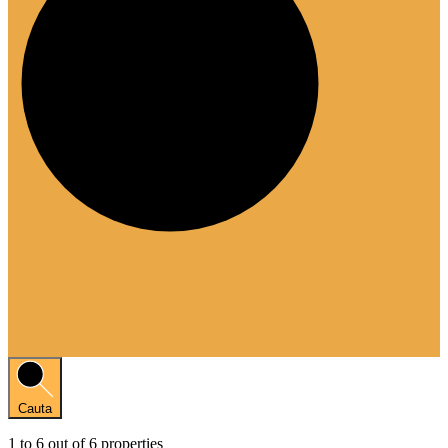
Cauta
1
to
6
out of
6
properties