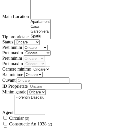
Main Location
Tip proprietate
Status
Pret minim
Pret maxim
Pret minim
Pret maxim
Camere minime
Bai minime
Cuvant
ID Proprietate
Minim garaje
Agent
Circular
(3)
Constructie An 1938
(2)