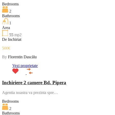
Bedrooms
2
Bathrooms
1
Area
55
mp2
De Inchiriat
500€
By
Florentin Dascălu
Vezi proprietate
Inchiriere 2 camere Bd. Pipera
Agentia noastra va prezinta spre…
Bedrooms
2
Bathrooms