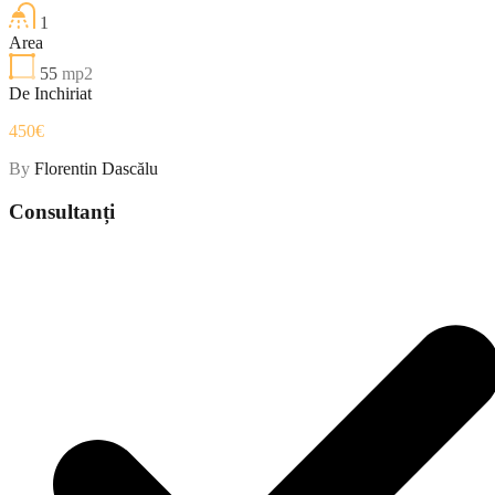
1
Area
55
mp2
De Inchiriat
450€
By
Florentin Dascălu
Consultanți