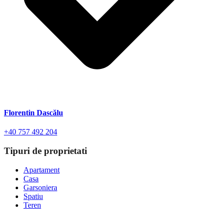
Florentin Dascălu
+40 757 492 204
Tipuri de proprietati
Apartament
Casa
Garsoniera
Spatiu
Teren