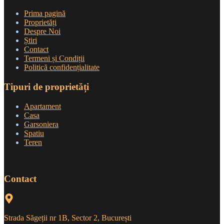
Prima pagină
Proprietăți
Despre Noi
Știri
Contact
Termeni și Condiții
Politică confidențialitate
Tipuri de proprietăți
Apartament
Casa
Garsoniera
Spatiu
Teren
Contact
Strada Săgeții nr 1B, Sector 2, București