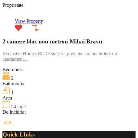
Proprietate
View Property
2 camere bloc nou metrou Mihai Bravu
Exclusive Homes Real Estate va prezinta spre inchiriere un
apartament…
Bedrooms
2
Bathrooms
1
Area
54
mp2
De Inchiriat
500€
Quick LInks