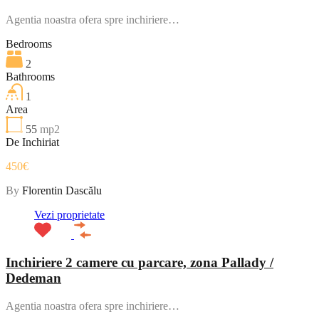
Agentia noastra ofera spre inchiriere…
Bedrooms
2
Bathrooms
1
Area
55
mp2
De Inchiriat
450€
By
Florentin Dascălu
Vezi proprietate
Inchiriere 2 camere cu parcare, zona Pallady /
Dedeman
Agentia noastra ofera spre inchiriere…