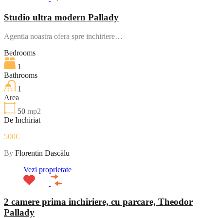
Studio ultra modern Pallady
Agentia noastra ofera spre inchiriere…
Bedrooms
1
Bathrooms
1
Area
50
mp2
De Inchiriat
500€
By
Florentin Dascălu
Vezi proprietate
2 camere prima inchiriere, cu parcare, Theodor
Pallady