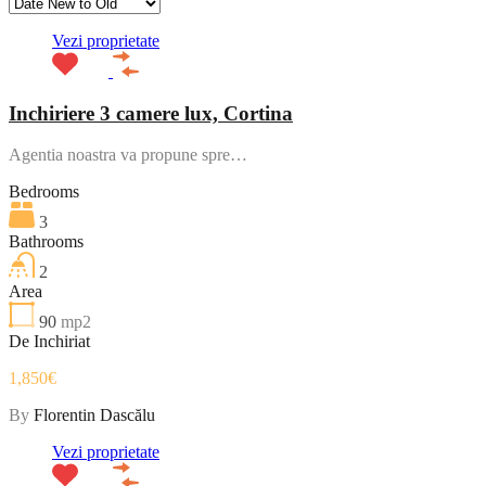
Vezi proprietate
Inchiriere 3 camere lux, Cortina
Agentia noastra va propune spre…
Bedrooms
3
Bathrooms
2
Area
90
mp2
De Inchiriat
1,850€
By
Florentin Dascălu
Vezi proprietate