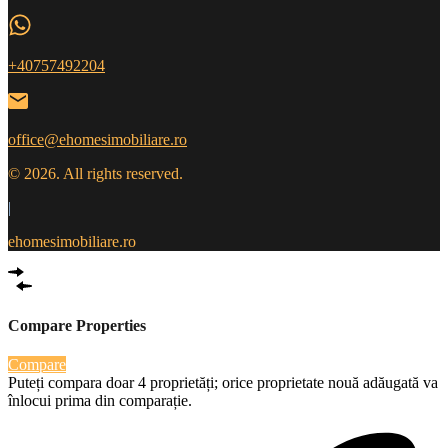
+40757492204
office@ehomesimobiliare.ro
© 2026. All rights reserved.
|
ehomesimobiliare.ro
Compare Properties
Compare
Puteți compara doar 4 proprietăți; orice proprietate nouă adăugată va
înlocui prima din comparație.