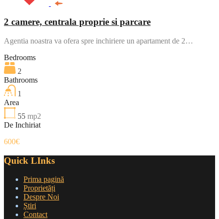
2 camere, centrala proprie si parcare
Agentia noastra va ofera spre inchiriere un apartament de 2…
Bedrooms
2
Bathrooms
1
Area
55
mp2
De Inchiriat
600€
Quick LInks
Prima pagină
Proprietăți
Despre Noi
Știri
Contact