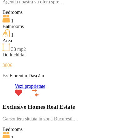
Agentia noastra va ofera spre…
Bedrooms
1
Bathrooms
1
Area
33
mp2
De Inchiriat
380€
By
Florentin Dascălu
Vezi proprietate
Exclusive Homes Real Estate
Garsoniera situata in zona Bucurestii…
Bedrooms
1