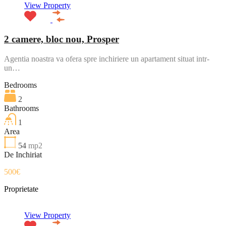
View Property
2 camere, bloc nou, Prosper
Agentia noastra va ofera spre inchiriere un apartament situat intr-
un…
Bedrooms
2
Bathrooms
1
Area
54
mp2
De Inchiriat
500€
Proprietate
View Property