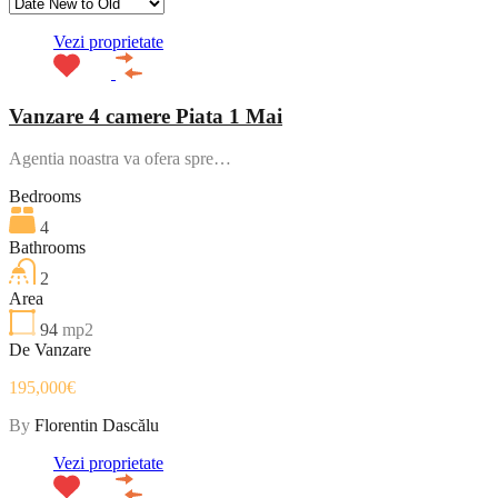
Vezi proprietate
Vanzare 4 camere Piata 1 Mai
Agentia noastra va ofera spre…
Bedrooms
4
Bathrooms
2
Area
94
mp2
De Vanzare
195,000€
By
Florentin Dascălu
Vezi proprietate