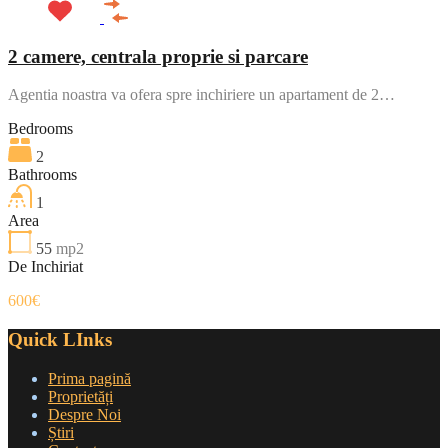
2 camere, centrala proprie si parcare
Agentia noastra va ofera spre inchiriere un apartament de 2…
Bedrooms
2
Bathrooms
1
Area
55
mp2
De Inchiriat
600€
Quick LInks
Prima pagină
Proprietăți
Despre Noi
Știri