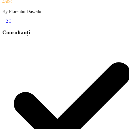
450€
By
Florentin Dascălu
1
2
3
Consultanți