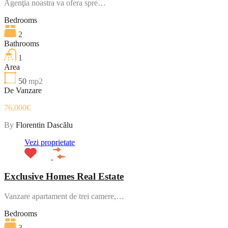
Agenţia noastra va ofera spre…
Bedrooms
2
Bathrooms
1
Area
50
mp2
De Vanzare
76,000€
By
Florentin Dascălu
Vezi proprietate
Exclusive Homes Real Estate
Vanzare apartament de trei camere,…
Bedrooms
3