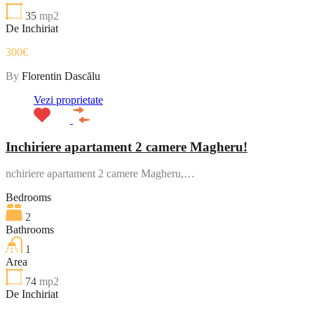
35
mp2
De Inchiriat
300€
By
Florentin Dascălu
Vezi proprietate
Inchiriere apartament 2 camere Magheru!
nchiriere apartament 2 camere Magheru,…
Bedrooms
2
Bathrooms
1
Area
74
mp2
De Inchiriat