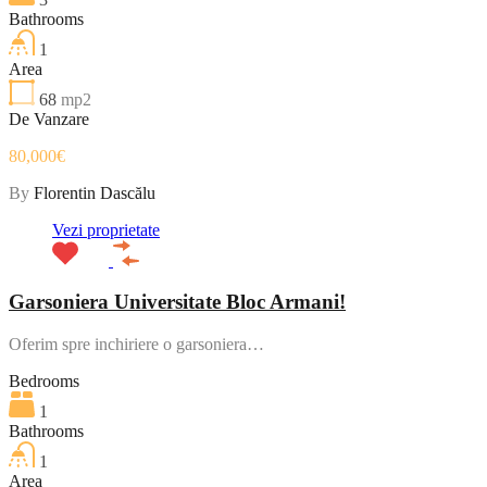
Bathrooms
1
Area
68
mp2
De Vanzare
80,000€
By
Florentin Dascălu
Vezi proprietate
Garsoniera Universitate Bloc Armani!
Oferim spre inchiriere o garsoniera…
Bedrooms
1
Bathrooms
1
Area