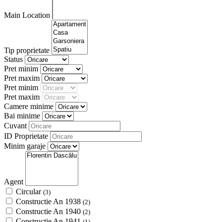
Main Location
Tip proprietate
Status
Pret minim
Pret maxim
Pret minim
Pret maxim
Camere minime
Bai minime
Cuvant
ID Proprietate
Minim garaje
Agent
Circular
(3)
Constructie An 1938
(2)
Constructie An 1940
(2)
Constructie An 1941
(1)