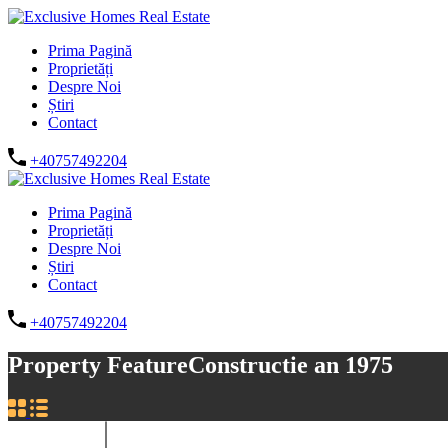
Prima Pagină
Proprietăți
Despre Noi
Știri
Contact
+40757492204
Prima Pagină
Proprietăți
Despre Noi
Știri
Contact
+40757492204
Property Feature
Constructie an 1975