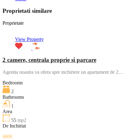
Proprietati similare
Proprietate
View Property
2 camere, centrala proprie si parcare
Agentia noastra va ofera spre inchiriere un apartament de 2…
Bedrooms
2
Bathrooms
1
Area
55
mp2
De Inchiriat
600€