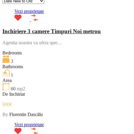
Vezi proprietate
Inchiriere 3 camere Timpuri Noi metrou
Agentia noastra va ofera spre…
Bedrooms
3
Bathrooms
1
Area
60
mp2
De Inchiriat
600€
By
Florentin Dascălu
Vezi proprietate