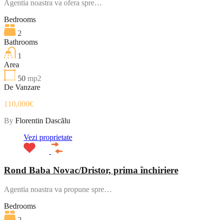
Agentia noastra va ofera spre…
Bedrooms
2
Bathrooms
1
Area
50
mp2
De Vanzare
110,000€
By
Florentin Dascălu
Vezi proprietate
Rond Baba Novac/Dristor, prima închiriere
Agentia noastra va propune spre…
Bedrooms
2