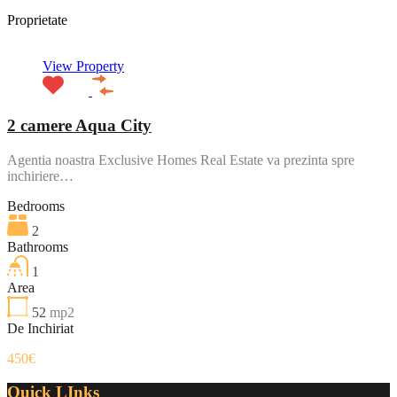
Proprietate
View Property
2 camere Aqua City
Agentia noastra Exclusive Homes Real Estate va prezinta spre
inchiriere…
Bedrooms
2
Bathrooms
1
Area
52
mp2
De Inchiriat
450€
Quick LInks