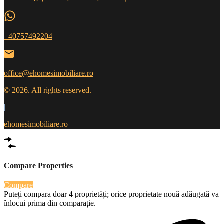
+40757492204
office@ehomesimobiliare.ro
© 2026. All rights reserved.
|
ehomesimobiliare.ro
Compare Properties
Compare
Puteți compara doar 4 proprietăți; orice proprietate nouă adăugată va
înlocui prima din comparație.