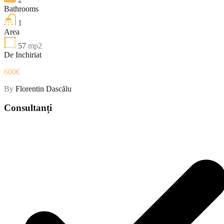
Bathrooms
1
Area
57
mp2
De Inchiriat
600€
By
Florentin Dascălu
Consultanți