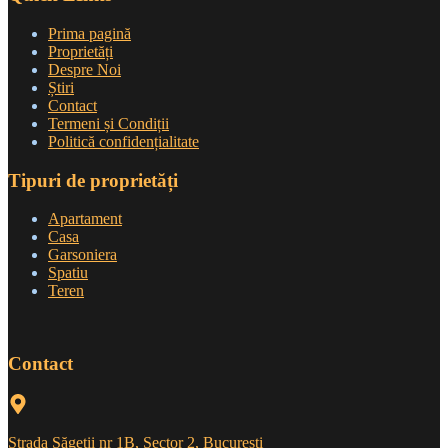
Prima pagină
Proprietăți
Despre Noi
Știri
Contact
Termeni și Condiții
Politică confidențialitate
Tipuri de proprietăți
Apartament
Casa
Garsoniera
Spatiu
Teren
Contact
Strada Săgeții nr 1B, Sector 2, București