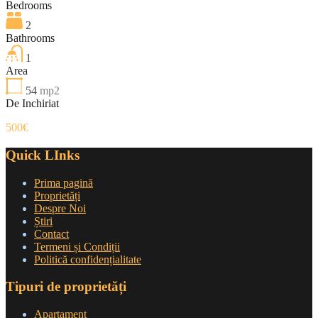
Bedrooms
2
Bathrooms
1
Area
54
mp2
De Inchiriat
500€
Quick LInks
Prima pagină
Proprietăți
Despre Noi
Știri
Contact
Termeni și Condiții
Politică confidențialitate
Tipuri de proprietăți
Apartament