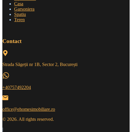
Casa
Garsoniera
Spatiu
Teren
Contact
Strada Săgeții nr 1B, Sector 2, București
+40757492204
office@ehomesimobiliare.ro
© 2026. All rights reserved.
|