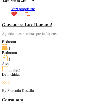
Vezi proprietate
Garsoniera Lux Romana!
Agentia noastra ofera spre inchiriere…
Bedrooms
1
Bathrooms
1
Area
38
mp2
De Inchiriat
500€
By
Florentin Dascălu
Consultanți