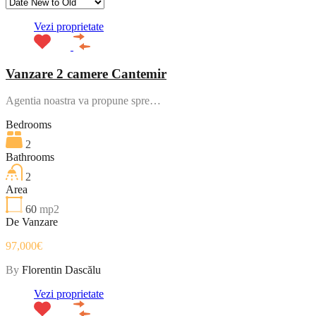
Vezi proprietate
Vanzare 2 camere Cantemir
Agentia noastra va propune spre…
Bedrooms
2
Bathrooms
2
Area
60
mp2
De Vanzare
97,000€
By
Florentin Dascălu
Vezi proprietate