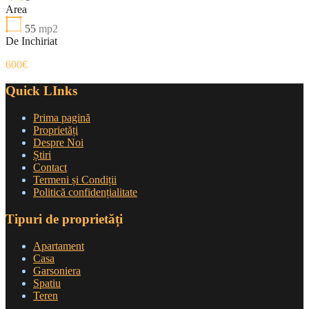
Area
55
mp2
De Inchiriat
600€
Quick LInks
Prima pagină
Proprietăți
Despre Noi
Știri
Contact
Termeni și Condiții
Politică confidențialitate
Tipuri de proprietăți
Apartament
Casa
Garsoniera
Spatiu
Teren