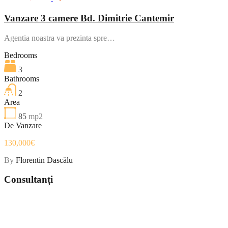
Vanzare 3 camere Bd. Dimitrie Cantemir
Agentia noastra va prezinta spre…
Bedrooms
3
Bathrooms
2
Area
85
mp2
De Vanzare
130,000€
By
Florentin Dascălu
Consultanți