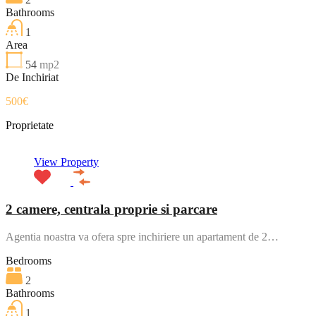
Bathrooms
1
Area
54
mp2
De Inchiriat
500€
Proprietate
View Property
2 camere, centrala proprie si parcare
Agentia noastra va ofera spre inchiriere un apartament de 2…
Bedrooms
2
Bathrooms
1